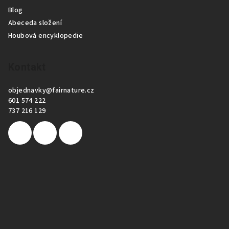
Blog
Abeceda složení
Houbová encyklopedie
Kontakt
objednavky
@
fairnature.cz
601 574 222
737 216 129