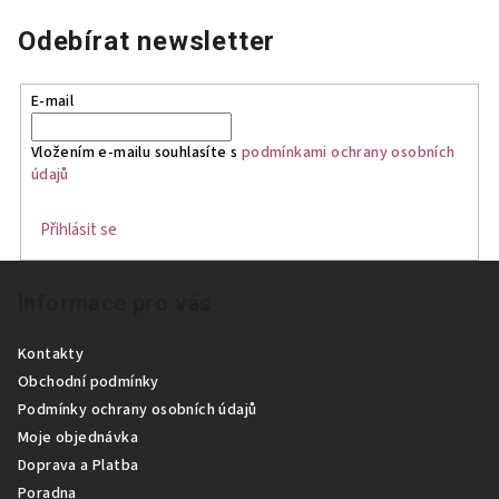
Odebírat newsletter
E-mail
Vložením e-mailu souhlasíte s
podmínkami ochrany osobních
údajů
Přihlásit se
Z
Informace pro vás
á
p
Kontakty
a
Obchodní podmínky
t
Podmínky ochrany osobních údajů
í
Moje objednávka
Doprava a Platba
Poradna