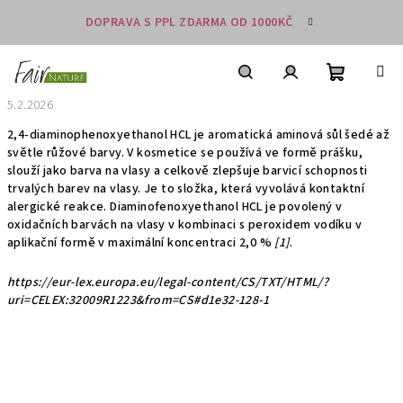
Přejít
DOPRAVA S PPL ZDARMA OD 1000KČ
na
obsah
Nákupní
košík
Hledat
Přihlášení
5.2.2026
2,4-diaminophenoxyethanol HCL je aromatická aminová sůl šedé až
světle růžové barvy. V kosmetice se používá ve formě prášku,
slouží jako barva na vlasy a celkově zlepšuje barvicí schopnosti
trvalých barev na vlasy. Je to složka, která vyvolává kontaktní
alergické reakce. Diaminofenoxyethanol HCL je povolený v
oxidačních barvách na vlasy v kombinaci s peroxidem vodíku v
aplikační formě v maximální koncentraci 2,0 %
[1]
.
https://eur-lex.europa.eu/legal-content/CS/TXT/HTML/?
uri=CELEX:32009R1223&from=CS#d1e32-128-1