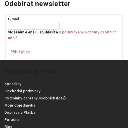
Odebírat newsletter
E-mail
Vložením e-mailu souhlasíte s
podmínkami ochrany osobních
údajů
Přihlásit se
Z
Informace pro vás
á
p
Kontakty
a
Obchodní podmínky
t
Podmínky ochrany osobních údajů
í
Moje objednávka
Doprava a Platba
Poradna
Blog