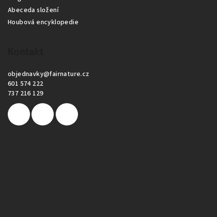
Abeceda složení
Houbová encyklopedie
Kontakt
objednavky
@
fairnature.cz
601 574 222
737 216 129