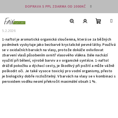
Přejít
DOPRAVA S PPL ZDARMA OD 1000KČ
na
obsah
Nákupní
košík
Hledat
Přihlášení
5.2.2026
1-naftol je aromatická organická sloučenina, která se za běžných
podmínek vyskytuje jako bezbarvé krystalické pevné látky. Používá
se v oxidačních barvách na vlasy, protože dokáže ovlivňovat
zbarvení vlasů působením uvnitř vlasového vlákna. Dále nachází
využití při bělení, výrobě barviv a v organické syntéze. 1-naftol
dráždí pokožku a dýchací cesty, je škodlivý při požití a může vážně
poškodit oči. Je také vysoce toxický pro vodní organismy, přesto
je biologicky dobře rozložitelný. V barvách na vlasy se v kombinaci s
peroxidem vodíku nesmí překročit maximální obsah 1 %.