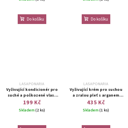
Do košíku
Do košíku
LASAPONARIA
LASAPONARIA
Vyživující kondicionér pro
Vyživující krém pro suchou
suché a poškozené vlasy
a zralou pleť s arganem
150ml
BIO50 ml
199 Kč
435 Kč
Skladem
(2 ks)
Skladem
(1 ks)