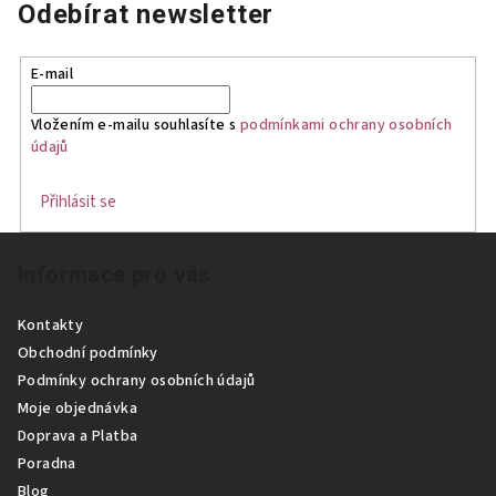
Odebírat newsletter
E-mail
Vložením e-mailu souhlasíte s
podmínkami ochrany osobních
údajů
Přihlásit se
Z
Informace pro vás
á
p
Kontakty
a
Obchodní podmínky
t
Podmínky ochrany osobních údajů
í
Moje objednávka
Doprava a Platba
Poradna
Blog