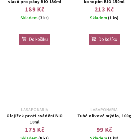
vlasů pro pány BIO 150ml
konopím BIO 150ml
189 Kč
213 Kč
Skladem
(3 ks)
Skladem
(1 ks)
Průměrné
hodnocení
Do košíku
Do košíku
produktu
je
5,0
z
5
hvězdiček.
LASAPONARIA
LASAPONARIA
Olejíček proti svědění BIO
Tuhé olivové mýdlo, 100g
10ml
175 Kč
99 Kč
Skladem
(8 ks)
Skladem
(1 ks)