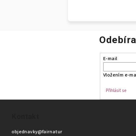
Odebíra
E-mail
Vložením e-mai
Přihlásit se
Kontakt
objednavky
@
fairnatur