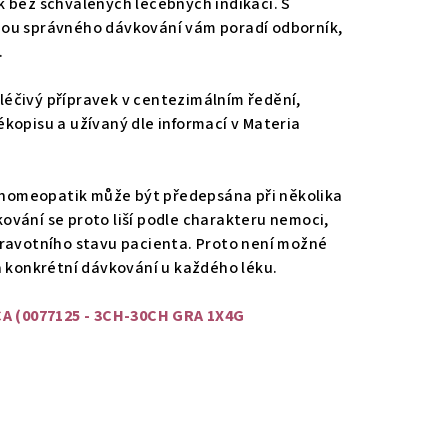
 bez schválených léčebných indikací. S
ou správného dávkování vám poradí odborník,
.
éčivý přípravek v centezimálním ředění,
kopisu a užívaný dle informací v Materia
omeopatik může být předepsána při několika
vání se proto liší podle charakteru nemoci,
dravotního stavu pacienta. Proto není možné
a konkrétní dávkování u každého léku.
CA (0077125 - 3CH-30CH GRA 1X4G