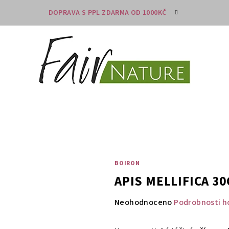
DOPRAVA S PPL ZDARMA OD 1000KČ
BOIRON
APIS MELLIFICA 3
Průměrné
Neohodnoceno
Podrobnosti h
hodnocení
produktu