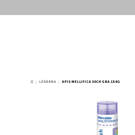
Přejít
na
obsah
/
LÉKÁRNA
/
APIS MELLIFICA 30CH GRA 1X4G
DOMŮ