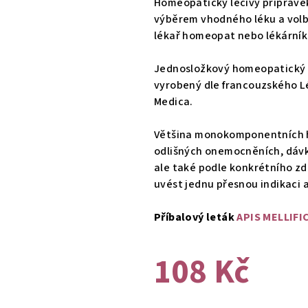
Homeopatický léčivý přípravek
je
výběrem vhodného léku a volb
0,0
lékař homeopat nebo lékárník
z
5
Jednosložkový homeopatický l
hvězdiček.
vyrobený dle francouzského Lé
Medica.
Většina monokomponentních h
odlišných onemocněních, dávko
ale také podle konkrétního z
uvést jednu přesnou indikaci 
Příbalový leták
APIS MELLIFI
108 Kč
Měrná