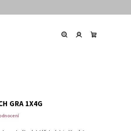
Nákupní
košík
Hledat
Přihlášení
0CH GRA 1X4G
odnocení