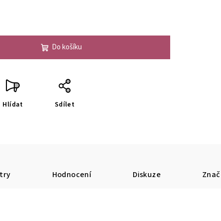
Do košíku
Hlídat
Sdílet
try
Hodnocení
Diskuze
Znač