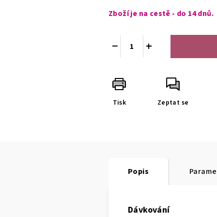
cena:
Zboží je na cestě - do 14 dnů.
−
+
Tisk
Zeptat se
Popis
Parame
Dávkování