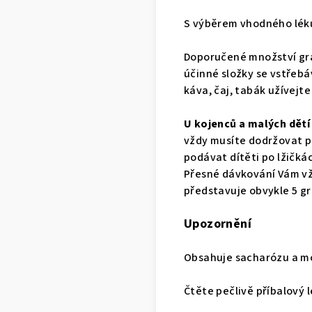
S výběrem vhodného léku
Doporučené množství gran
účinné složky se vstřebáv
káva, čaj, tabák užívejt
U kojenců a malých dětí
vždy musíte dodržovat po
podávat dítěti po lžičká
Přesné dávkování Vám vž
představuje obvykle 5 gr
Upozornění
Obsahuje sacharózu a m
Čtěte pečlivě příbalový l