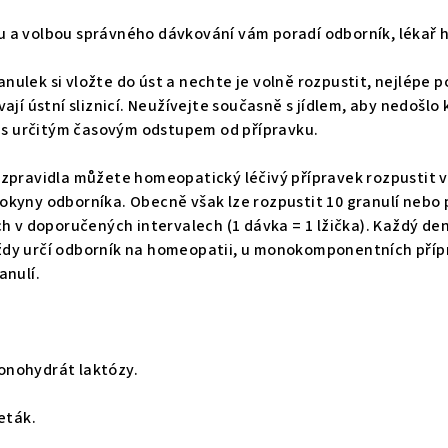
 a volbou správného dávkování vám poradí odborník, lékař 
ulek si vložte do úst a nechte je volně rozpustit, nejlépe 
ají ústní sliznicí. Neužívejte současně s jídlem, aby nedošlo
e s určitým časovým odstupem od přípravku.
zpravidla můžete homeopatický léčivý přípravek rozpustit v 
kyny odborníka. Obecně však lze rozpustit 10 granulí nebo 
ch v doporučených intervalech (1 dávka = 1 lžička). Každý d
dy určí odborník na homeopatii, u monokomponentních přípr
anulí.
onohydrát laktózy.
eták.