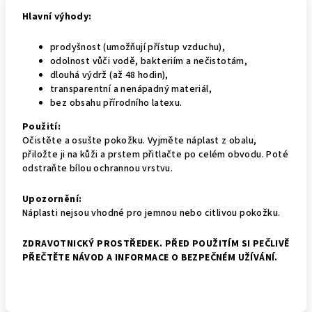
Hlavní výhody:
prodyšnost (umožňují přístup vzduchu),
odolnost vůči vodě, bakteriím a nečistotám,
dlouhá výdrž (až 48 hodin),
transparentní a nenápadný materiál,
bez obsahu přírodního latexu.
Použití:
Očistěte a osušte pokožku. Vyjměte náplast z obalu,
přiložte ji na kůži a prstem přitlačte po celém obvodu. Poté
odstraňte bílou ochrannou vrstvu.
Upozornění:
Náplasti nejsou vhodné pro jemnou nebo citlivou pokožku.
ZDRAVOTNICKÝ PROSTŘEDEK. PŘED POUŽITÍM SI PEČLIVĚ
PŘEČTĚTE NÁVOD A INFORMACE O BEZPEČNÉM UŽÍVÁNÍ.