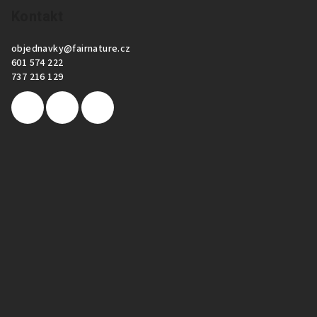
Kontakt
objednavky
@
fairnature.cz
601 574 222
737 216 129