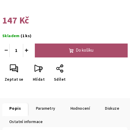
147 Kč
Měrná
Skladem
(1 ks)
cena:
−
+
Do košíku
Zeptat se
Hlídat
Sdílet
Popis
Parametry
Hodnocení
Diskuze
Ostatní informace