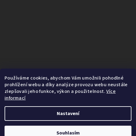
Používáme cookies, abychom Vám umožnili pohodlné
prohlížení webu a díky analýze provozu webu neustále
zlepšovali jeho funkce, výkon a použitelnost.
Více
informací
Nastavení
1
Copyright 2026
Fairnature.cz
. Všechna práva vyhrazena.
Souhlasím