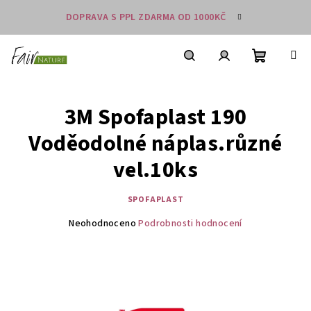
Přejít
DOPRAVA S PPL ZDARMA OD 1000KČ
na
obsah
Nákupní
košík
Hledat
Přihlášení
3M Spofaplast 190
Voděodolné náplas.různé
vel.10ks
SPOFAPLAST
Průměrné
Neohodnoceno
Podrobnosti hodnocení
hodnocení
produktu
je
0,0
z
5