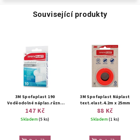
Související produkty
3M Spofaplast 190
3M Spofaplast Náplast
Voděodolné náplas.různé
text.elast.4.2m x 25mm
vel.10ks
147 Kč
88 Kč
Skladem
(5 ks)
Skladem
(1 ks)