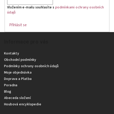
Vložením e-mailu souhlasíte s
podmínkami ochrany osobních
údajů
Přihlásit se
Z
Informace pro vás
á
p
Kontakty
a
Obchodní podmínky
t
Podmínky ochrany osobních údajů
í
Moje objednávka
Doprava a Platba
Poradna
Blog
Abeceda složení
Houbová encyklopedie