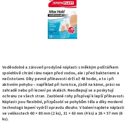
hvězdiček.
Voděodolné a zároveň prodyšné náplasti s měkkým polštářkem
spolehlivě chrání ránu nejen před vodou, ale i před bakteriemi a
nečistotami. Díky pevné přilnavosti drží až 48 hodin, a to i při
aktivním pohybu – například při turistice, jízdě na kánoi, práci na
zahradě nebo při lezení po skalách. Neodlepují se a poskytují
ochranu ze všech stran. Zaoblené rohy přispívají k lepší přilnavosti.
Náplasti jsou flexibilní, přizpůsobí se pohybům těla a díky moderní
technologii lepení vydrží opravdu dlouho. V balení najdete náplasti
ve velikostech 60 × 80 mm (2 ks), 31 × 63 mm (4 ks) a 26 × 57 mm (6
ks).