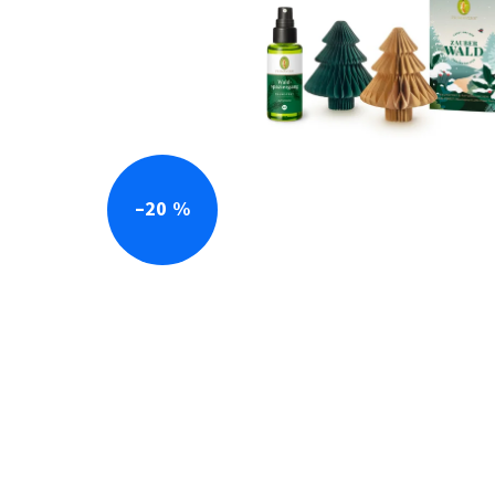
–20 %