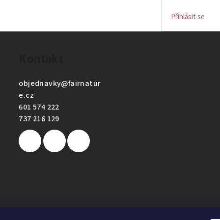
Přihlásit se
Kontakt
objednavky
@
fairnatur
e.cz
601 574 222
737 216 129