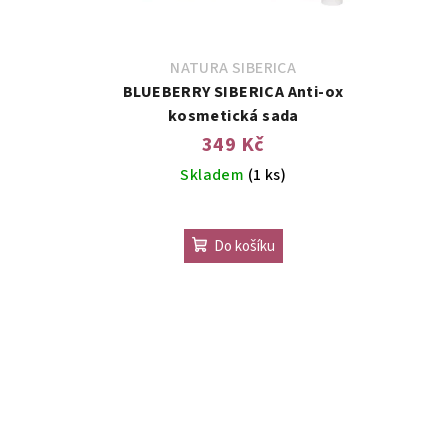
NATURA SIBERICA
BLUEBERRY SIBERICA Anti-ox
kosmetická sada
349 Kč
Skladem
(1 ks)
Průměrné
hodnocení
Do košíku
produktu
je
5,0
z
5
hvězdiček.