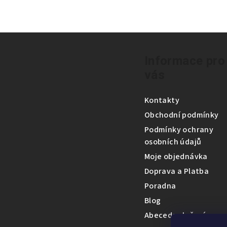
Z
á
Informace pro
vás
p
a
Kontakty
t
Obchodní podmínky
Podmínky ochrany
í
osobních údajů
Moje objednávka
Doprava a Platba
Poradna
Blog
Abeceda složení