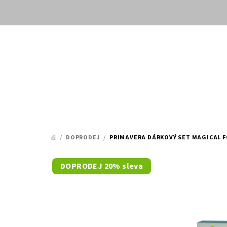
Přejít
na
obsah
/
DOPRODEJ
/
PRIMAVERA DÁRKOVÝ SET MAGICAL 
DOMŮ
DOPRODEJ 20% sleva