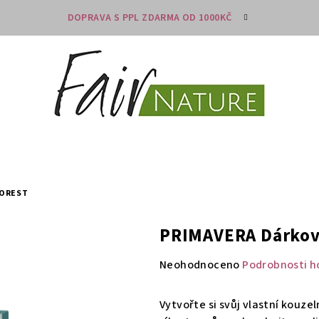
DOPRAVA S PPL ZDARMA OD 1000KČ
FOREST
PRIMAVERA Dárkový
Průměrné
Neohodnoceno
Podrobnosti h
hodnocení
produktu
Vytvořte si svůj vlastní kouze
je