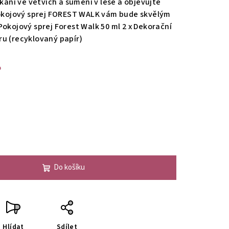
ikání ve větvích a šumění v lese a objevujte
 pokojový sprej FOREST WALK vám bude skvělým
okojový sprej Forest Walk 50 ml 2 x Dekorační
u (recyklovaný papír)
%
Do košíku
Hlídat
Sdílet