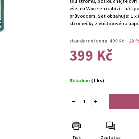
sílu stromů, poslouchejte cvrl
0,0
vše, co Vám sen nabízí - náš
z
průvodcem. Set obsahuje: 1 x P
5
stromečky z voštinového papír
hvězdiček.
standardní cena:
499 Kč
–20 
399 Kč
Měrná
cena:
Skladem
(1 ks)
−
+
Tisk
Zeptat se