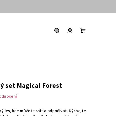
Nákupní
košík
Hledat
Přihlášení
 set Magical Forest
odnocení
lný les, kde můžete snít a odpočívat. Dýchejte