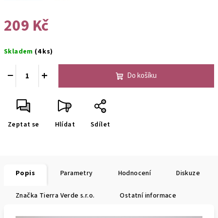
209 Kč
Měrná
Skladem
(4 ks)
cena:
−
+
Do košíku
Zeptat se
Hlídat
Sdílet
Popis
Parametry
Hodnocení
Diskuze
Značka
Tierra Verde s.r.o.
Ostatní informace