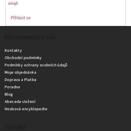
údajů
Přihlásit se
Z
Informace pro vás
á
p
Kontakty
a
Obchodní podmínky
t
Podmínky ochrany osobních údajů
í
Moje objednávka
Doprava a Platba
Poradna
Blog
Abeceda složení
Houbová encyklopedie
Kontakt