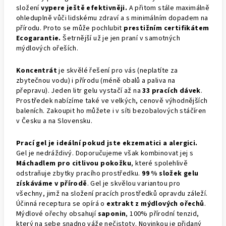
složení
vypere ještě efektivněji.
A přitom stále maximálně
ohleduplně vůči lidskému zdraví a s minimálním dopadem na
přírodu. Proto se může pochlubit
prestižním certifikátem
Ecogarantie.
Šetrnější už je jen praní v samotných
mýdlových ořeších.
Koncentrát
je skvělé řešení pro vás (neplatíte za
zbytečnou vodu) i přírodu (méně obalů a paliva na
přepravu). Jeden litr gelu vystačí až na
33 pracích dávek
.
Prostředek nabízíme také ve velkých, cenově výhodnějších
baleních. Zakoupit ho můžete i v síti bezobalových stáčíren
v Česku a na Slovensku.
Prací gel je ideální pokud jste ekzematici a alergici.
Gel je nedráždivý. Doporučujeme však kombinovat jej s
Máchadlem pro citlivou pokožku
, které spolehlivě
odstraňuje zbytky pracího prostředku.
99 % složek gelu
získáváme v přírodě
. Gel je skvělou variantou pro
všechny, jimž na složení pracích prostředků opravdu záleží.
Účinná receptura se opírá o
extrakt z mýdlových ořechů
.
Mýdlové ořechy obsahují
saponin
, 100% přírodní tenzid,
který na sebe snadno váže nečistoty. Novinkou je přidaný