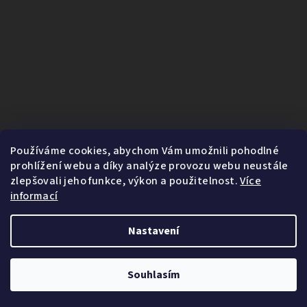
Používáme cookies, abychom Vám umožnili pohodlné
prohlížení webu a díky analýze provozu webu neustále
zlepšovali jeho funkce, výkon a použitelnost.
Více
informací
Nastavení
1
Copyright 2026
Fairnature.cz
. Všechna práva vyhrazena.
Souhlasím
Vytvořil Shoptet