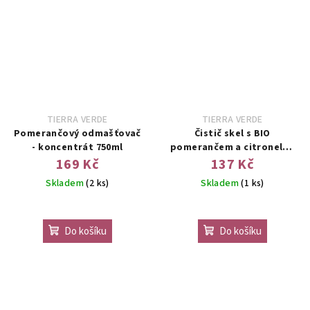
TIERRA VERDE
TIERRA VERDE
Pomerančový odmašťovač
Čistič skel s BIO
- koncentrát 750ml
pomerančem a citronelou
750ml
169 Kč
137 Kč
Skladem
(2 ks)
Skladem
(1 ks)
Do košíku
Do košíku