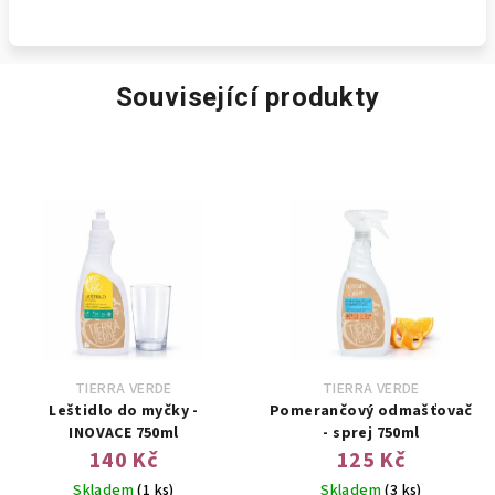
Související produkty
TIERRA VERDE
TIERRA VERDE
Leštidlo do myčky -
Pomerančový odmašťovač
INOVACE 750ml
- sprej 750ml
140 Kč
125 Kč
Skladem
(1 ks)
Skladem
(3 ks)