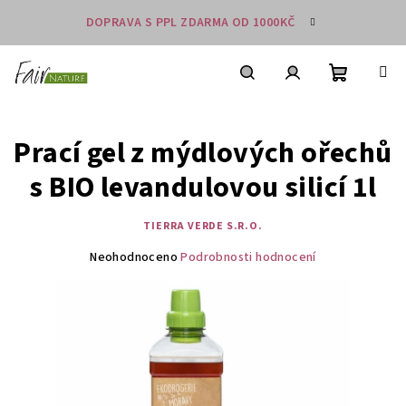
Přejít
DOPRAVA S PPL ZDARMA OD 1000KČ
na
obsah
Nákupní
košík
Hledat
Přihlášení
Prací gel z mýdlových ořechů
s BIO levandulovou silicí 1l
TIERRA VERDE S.R.O.
Průměrné
Neohodnoceno
Podrobnosti hodnocení
hodnocení
produktu
je
0,0
z
5
hvězdiček.