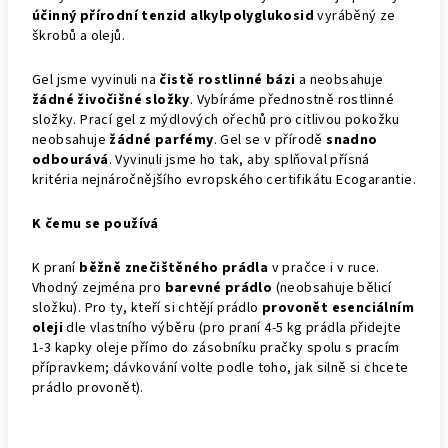
účinný přírodní tenzid alkylpolyglukosid
vyráběný ze
škrobů a olejů.
Gel jsme vyvinuli na
čistě rostlinné bázi
a neobsahuje
žádné živočišné složky
. Vybíráme přednostně rostlinné
složky. Prací gel z mýdlových ořechů pro citlivou pokožku
neobsahuje
žádné parfémy
. Gel se v přírodě
snadno
odbourává
. Vyvinuli jsme ho tak, aby splňoval přísná
kritéria nejnáročnějšího evropského certifikátu Ecogarantie.
K čemu se používá
K praní
běžně znečištěného prádla
v pračce i v ruce.
Vhodný zejména pro
barevné prádlo
(neobsahuje bělicí
složku). Pro ty, kteří si chtějí prádlo
provonět esenciálním
oleji
dle vlastního výběru (pro praní 4-5 kg prádla přidejte
1-3 kapky oleje přímo do zásobníku pračky spolu s pracím
přípravkem; dávkování volte podle toho, jak silně si chcete
prádlo provonět).