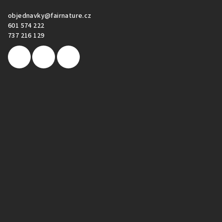
objednavky
@
fairnature.cz
601 574 222
737 216 129