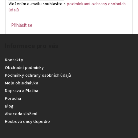
Vložením e-mailu souhlasíte s
podmínkami ochrany osobních
údajů
Přihlásit se
Z
Informace pro vás
á
p
Kontakty
a
Obchodní podmínky
t
Podmínky ochrany osobních údajů
í
Moje objednávka
Doprava a Platba
Poradna
Blog
Abeceda složení
Houbová encyklopedie