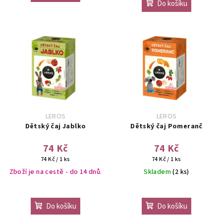
Do košíku
LEROS
LEROS
Dětský čaj Jablko
Dětský čaj Pomeranč
74 Kč
74 Kč
Měrná
Měrná
74 Kč / 1 ks
74 Kč / 1 ks
cena:
cena:
Zboží je na cestě - do 14 dnů.
Skladem
(2 ks)
Do košíku
Do košíku