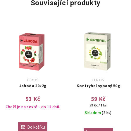
Související produkty
LEROS
LEROS
Jahoda 20x2g
Kontryhel sypaný 50g
53 Kč
59 Kč
Měrná
59 Kč / 1 ks
Zboží je na cestě - do 14 dnů.
cena:
Skladem
(2 ks)
Do košíku