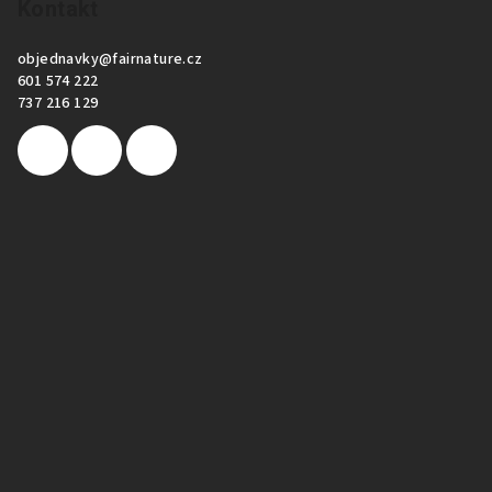
Kontakt
objednavky
@
fairnature.cz
601 574 222
737 216 129