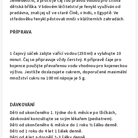
zemědělství, a proto je čaj tou pravou volbou pro citlivá
dětská bříška. V lidovém léčitelství je fenykl využíván od
pradávna, znali jej už ve staré Číně, v Indii, v Egyptě. Ve
středověku fenykl pěstovali mniši v klášterních zahradách.
PŘÍPRAVA
1 čajový sáček zalijte vařící vodou (250 ml) a vyluhujte 10
minut. Čaj se připravuje vždy čerstvý. K přípravě čaje pro
kojence použijte převařenou vodu vhodnou pro kojeneckou
výživu. Jestliže doslazujete cukrem, doporučené maximální
množství cukru na 100 ml nápoje je 5 g.
DÁVKOVÁNÍ
Děti od ukončeného 1. týdne do 6. měsíce po lžičkách,
dávkování konzultujte se svým lékařem (pediatrem).
Děti od ukončeného 6. měsíce do 1 roku ½ šálku denně.
Děti od 1 roku do 4 let 1 šálek denně.
Děti od 4 let a dospělí 2–3 šálky denně.