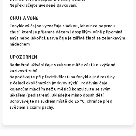
Nepřekračujte uvedené dávkování.
CHUŤ A VŮNĚ
Fenyklový čaj se vyznačuje sladkou, lehounce peprnou
chutí, která je příjemná dětem i dospělým. Vůně připomíná
anýz nebo lékořici. Barva čaje je zářivě žlutá se zelenkavým
nádechem.
UPOZORNĚNÍ
Nadměrné užívání čaje s cukrem může vést ke zvýšené
kazivosti zubů.
Nepodávejte při přecitlivělosti na fenykl a jiné rostliny
z čeledi okoličnatých (mrkvovitých). Podávání čaje
kojencům mladším než 6 měsíců konzultujte se svým
lékařem (pediatrem). Ukládejte mimo dosah dětí.
Uchovávejte na suchém místě do 25 °C, chraňte před
světlem a cizími pachy.