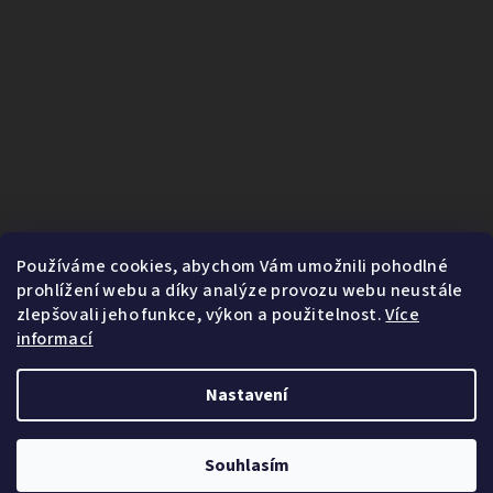
Používáme cookies, abychom Vám umožnili pohodlné
prohlížení webu a díky analýze provozu webu neustále
zlepšovali jeho funkce, výkon a použitelnost.
Více
informací
Nastavení
1
Copyright 2026
Fairnature.cz
. Všechna práva vyhrazena.
Souhlasím
Vytvořil Shoptet