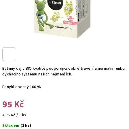
Bylinný čaj v BIO kvalitě podporující dobré trávení a normální funkci
dýchacího systému našich nejmenších.
Fenykl obecný
100 %
95 Kč
Měrná
4,75 Kč / 1 ks
cena:
Skladem
(1 ks)