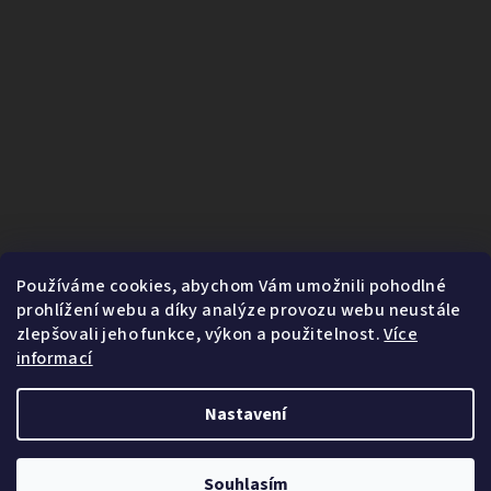
Používáme cookies, abychom Vám umožnili pohodlné
prohlížení webu a díky analýze provozu webu neustále
zlepšovali jeho funkce, výkon a použitelnost.
Více
informací
Nastavení
1
Copyright 2026
Fairnature.cz
. Všechna práva vyhrazena.
Souhlasím