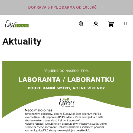
Přejít
DOPRAVA S PPL ZDARMA OD 1000KČ
na
obsah
Nákupní
košík
Hledat
Přihlášení
Aktuality
V
ý
p
i
s
č
l
á
n
k