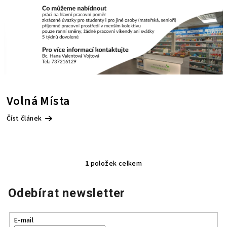
ů
Volná Místa
Číst článek
1
položek celkem
O
v
Odebírat newsletter
l
á
d
E-mail