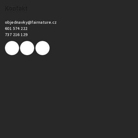
Kontakt
objednavky
@
fairnature.cz
601 574 222
737 216 129