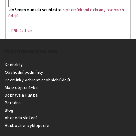
a
c
Vložením e-mailu souhlasíte s
podmínkami ochrany osobních
í
údajů
p
r
Přihlásit se
v
Z
k
Informace pro vás
á
y
p
v
Kontakty
ý
a
Obchodní podmínky
p
t
Podmínky ochrany osobních údajů
i
í
Moje objednávka
s
Doprava a Platba
u
Poradna
Blog
Abeceda složení
Houbová encyklopedie