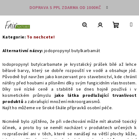
Přejít
DOPRAVA S PPL ZDARMA OD 1000KČ
na
obsah
Nákupní
košík
Hledat
Přihlášení
Kategorie:
To nechcete!
Alternativní názvy:
jodopropynyl butylkarbamát
Iodopropynyl butylcarbamate je krystalický prášek bílé až lehce
bělavé barvy, který se dobře rozpouští ve vodě a obsahuje jód.
Původně byl navržen jako konzervant pro stavebnictví, kde chránil
nátěry před houbami a plísněmi díky svým fungicidním vlastnostem.
Díky své nízké ceně a stabilitě se dnes hojně používá i v
kosmetickém průmyslu
jako látka prodlužující trvanlivost
produktů
a zabraňující množení mikroorganismů.
Najít ho můžeme ve široké škále přípravků osobní péče.
Nicméně bylo zjištěno, že při vdechování může mít akutně toxický
účinek, a proto by se neměl nacházet v produktech určených k
rozprašování ani v těch, které se nanášejí na větší plochy kůže,