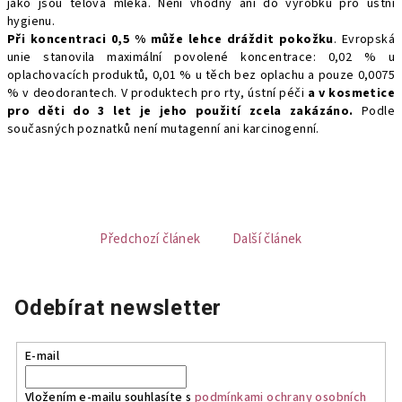
jako jsou tělová mléka. Není vhodný ani do výrobků pro ústní
hygienu.
Při koncentraci 0,5 % může lehce dráždit pokožku
. Evropská
unie stanovila maximální povolené koncentrace: 0,02 % u
oplachovacích produktů, 0,01 % u těch bez oplachu a pouze 0,0075
% v deodorantech. V produktech pro rty, ústní péči
a v kosmetice
pro děti do 3 let je jeho použití zcela zakázáno.
Podle
současných poznatků není mutagenní ani karcinogenní.
Předchozí článek
Další článek
Odebírat newsletter
E-mail
Vložením e-mailu souhlasíte s
podmínkami ochrany osobních