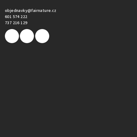
objednavky
@
fairnature.cz
601 574 222
737 216 129