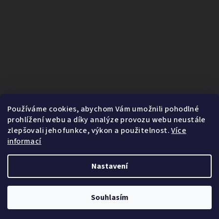
Používáme cookies, abychom Vám umožnili pohodlné
prohlížení webu a díky analýze provozu webu neustále
zlepšovali jeho funkce, výkon a použitelnost.
Více
informací
Nastavení
1
Copyright 2026
Fairnature.cz
. Všechna práva vyhrazena.
Souhlasím
Vytvořil Shoptet