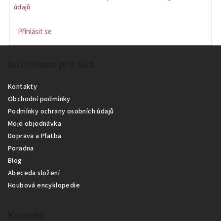
údajů
Přihlásit se
Z
Informace pro vás
á
p
Kontakty
a
Obchodní podmínky
t
Podmínky ochrany osobních údajů
í
Moje objednávka
Doprava a Platba
Poradna
Blog
Abeceda složení
Houbová encyklopedie
Kontakt