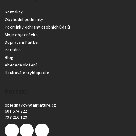
p
Kontakty
a
Obchodní podmínky
t
Podmínky ochrany osobních údajů
í
Moje objednávka
Doprava a Platba
Poradna
Blog
Abeceda složení
Houbová encyklopedie
Kontakt
objednavky
@
fairnature.cz
601 574 222
737 216 129