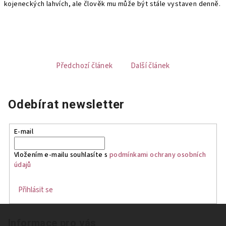
kojeneckých lahvích, ale člověk mu může být stále vystaven denně.
Předchozí článek
Další článek
Odebírat newsletter
E-mail
Vložením e-mailu souhlasíte s
podmínkami ochrany osobních
údajů
Přihlásit se
Z
Informace pro vás
á