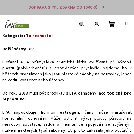
Přejít
DOPRAVA S PPL ZDARMA OD 1000KČ
na
obsah
Nákupní
košík
Hledat
Přihlášení
Kategorie:
To nechcete!
Další názvy:
BPA
Bisfenol A je průmyslová chemická látka využívaná při výrobě
plastů (polykarbonátů) a epoxidových pryskyřic. Najdeme ho v
běžných produktech jako jsou plastové nádoby na potraviny, lahve
na vodu, konzervy nebo účtenky.
Od roku 2018 musí být produkty s BPA označeny jako
toxické pro
reprodukci
.
BPA napodobuje hormon
estrogen
, čímž může narušovat
hormonální rovnováhu. Může ovlivnit vývoj plodu, působit na
nervovou soustavu, srdce a imunitu. Je spojován se zvýšeným
rizikem některých typů rakoviny. EU proto zakázala jeho použití v